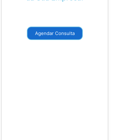
Agende uma consulta com nossos
especialistas da Athros.
Agendar Consulta