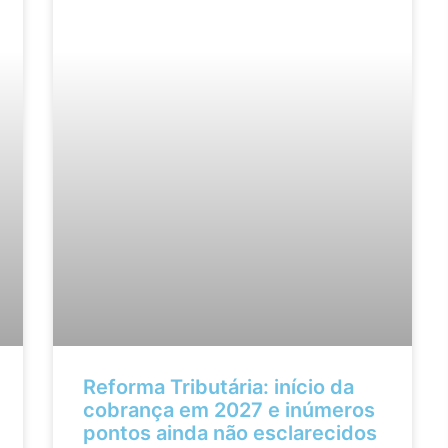
Reforma Tributária: início da
cobrança em 2027 e inúmeros
pontos ainda não esclarecidos