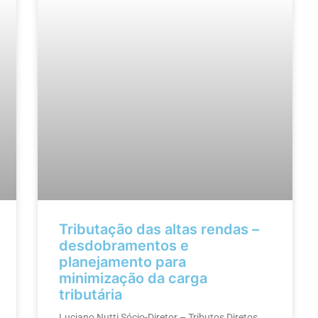
Tributação das altas rendas –
desdobramentos e
planejamento para
minimização da carga
tributária
Luciano Nutti Sócio-Diretor – Tributos Diretos