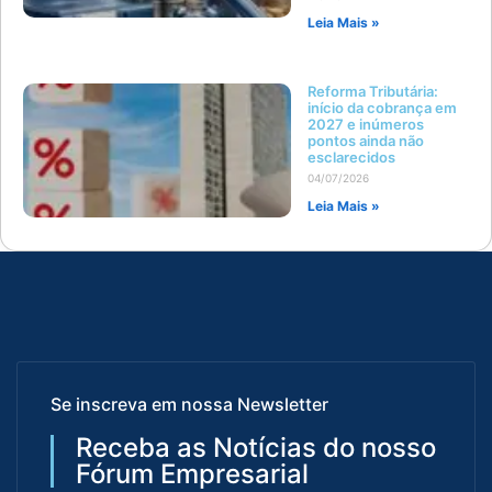
Leia Mais »
Reforma Tributária:
início da cobrança em
2027 e inúmeros
pontos ainda não
esclarecidos
04/07/2026
Leia Mais »
Se inscreva em nossa Newsletter
Receba as Notícias do nosso
Fórum Empresarial