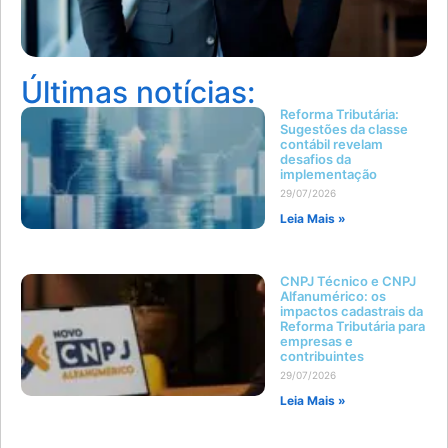
Últimas notícias:
Reforma Tributária:
Sugestões da classe
contábil revelam
desafios da
implementação
29/07/2026
Leia Mais »
CNPJ Técnico e CNPJ
Alfanumérico: os
impactos cadastrais da
Reforma Tributária para
empresas e
contribuintes
29/07/2026
Leia Mais »