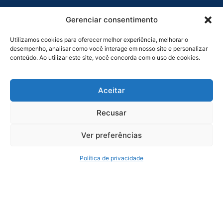
UNIDADE SOROCABA
Gerenciar consentimento
Av. Dr Afonso Vergueiro, 2900 - Sala 6 - Vila Augusta
Utilizamos cookies para oferecer melhor experiência, melhorar o
desempenho, analisar como você interage em nosso site e personalizar
Sorocaba - SP
conteúdo. Ao utilizar este site, você concorda com o uso de cookies.
+55 (11) 4435-7300
+55 (11) 3254-7680
Aceitar
Recusar
Serviços
Ver preferências
Reforma Tributária Expert
Auditoria
Política de privacidade
Consultoria Tributária
Consultoria Trabalhista e Previdenciária
BPO
Política de Privacidade