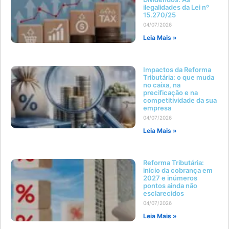
ilegalidades da Lei nº
15.270/25
04/07/2026
Leia Mais »
Impactos da Reforma
Tributária: o que muda
no caixa, na
precificação e na
competitividade da sua
empresa
04/07/2026
Leia Mais »
Reforma Tributária:
início da cobrança em
2027 e inúmeros
pontos ainda não
esclarecidos
04/07/2026
Leia Mais »