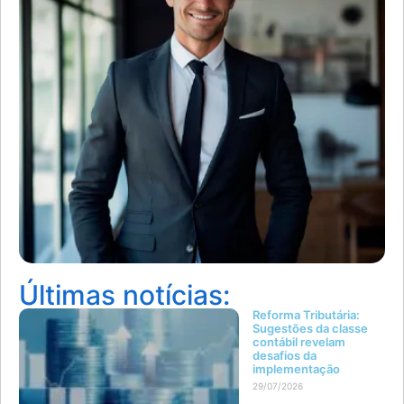
Últimas notícias:
Reforma Tributária:
Sugestões da classe
contábil revelam
desafios da
implementação
29/07/2026