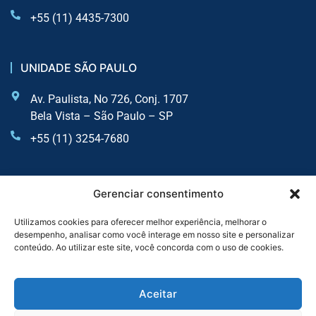
+55 (11) 4435-7300
UNIDADE SÃO PAULO
Av. Paulista, No 726, Conj. 1707
Bela Vista – São Paulo – SP
+55 (11) 3254-7680
UNIDADE SOROCABA
Gerenciar consentimento
Av. Dr Afonso Vergueiro, 2900 - Sala 6 - Vila Augusta
Utilizamos cookies para oferecer melhor experiência, melhorar o
desempenho, analisar como você interage em nosso site e personalizar
Sorocaba - SP
conteúdo. Ao utilizar este site, você concorda com o uso de cookies.
+55 (11) 4435-7300
+55 (11) 3254-7680
Aceitar