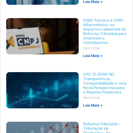
Leia Mais »
CNPJ Técnico e CNPJ
Alfanumérico: os
impactos cadastrais da
Reforma Tributária para
empresas e
contribuintes
29/07/2026
Leia Mais »
CPC 51 (IFRS 18):
Transparência,
Comparabilidade e uma
Nova Perspectiva para
o Reporte Financeiro
06/07/2026
Leia Mais »
Reforma Tributária –
Tributação de
Dividendos. As