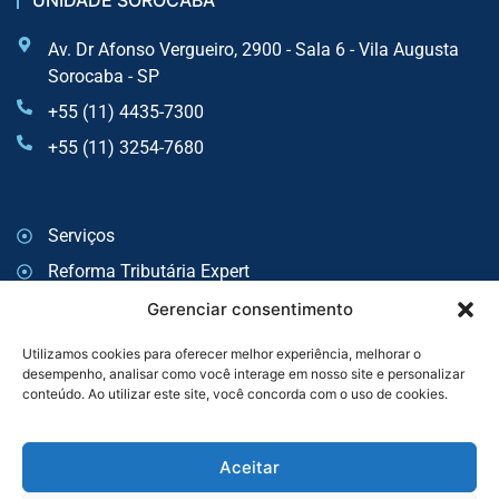
UNIDADE SOROCABA
Av. Dr Afonso Vergueiro, 2900 - Sala 6 - Vila Augusta
Sorocaba - SP
+55 (11) 4435-7300
+55 (11) 3254-7680
Serviços
Reforma Tributária Expert
Auditoria
Gerenciar consentimento
Consultoria Tributária
Utilizamos cookies para oferecer melhor experiência, melhorar o
desempenho, analisar como você interage em nosso site e personalizar
Consultoria Trabalhista e Previdenciária
conteúdo. Ao utilizar este site, você concorda com o uso de cookies.
BPO
Política de Privacidade
Aceitar