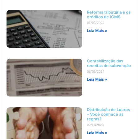
Reforma tributária e os
créditos de ICMS
05/03/2024
Leia Mais »
Contabilização das
receitas de subvenção
05/03/2024
Leia Mais »
Distribuição de Lucros
– Você conhece as
regras?
09/11/2023
Leia Mais »