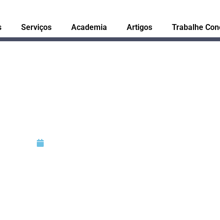
s
Serviços
Academia
Artigos
Trabalhe Con
 X Crédito Acumulad
esolver” o problema
Julho 2, 2025