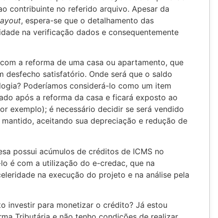
ao contribuinte no referido arquivo. Apesar da
layout
, espera-se que o detalhamento das
lidade na verificação dados e consequentemente
 com a reforma de uma casa ou apartamento, que
m desfecho satisfatório. Onde será que o saldo
alogia? Poderíamos considerá-lo como um item
ado após a reforma da casa e ficará exposto ao
or exemplo); é necessário decidir se será vendido
 mantido, aceitando sua depreciação e redução de
esa possui acúmulos de créditos de ICMS no
o é com a utilização do e-credac, que na
celeridade na execução do projeto e na análise pela
to investir para monetizar o crédito? Já estou
ma Tributária e não tenho condições de realizar