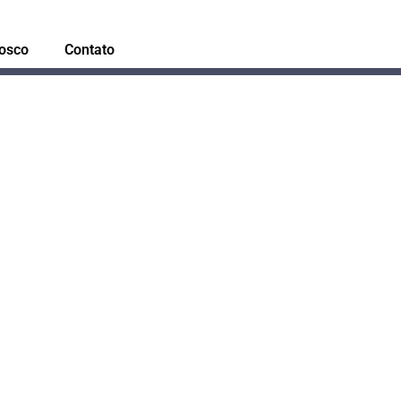
osco
Contato
o de ICMS –