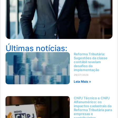
Últimas notícias:
Reforma Tributária:
Sugestões da classe
contábil revelam
desafios da
implementação
29/07/2026
Leia Mais »
CNPJ Técnico e CNPJ
Alfanumérico: os
impactos cadastrais da
Reforma Tributária para
empresas e
contribuintes