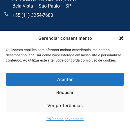
Bela Vista – São Paulo – SP
+55 (11) 3254-7680
UNIDADE SOROCABA
Gerenciar consentimento
Av. Dr Afonso Vergueiro, 2900 - Sala 6 - Vila Augusta
Utilizamos cookies para oferecer melhor experiência, melhorar o
desempenho, analisar como você interage em nosso site e personalizar
Sorocaba - SP
conteúdo. Ao utilizar este site, você concorda com o uso de cookies.
+55 (11) 4435-7300
+55 (11) 3254-7680
Aceitar
Recusar
Serviços
Ver preferências
Reforma Tributária Expert
Auditoria
Política de privacidade
Consultoria Tributária