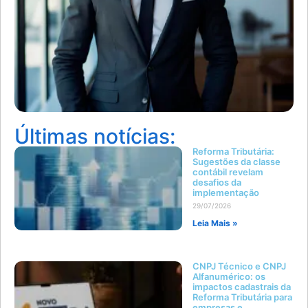
Últimas notícias:
Reforma Tributária:
Sugestões da classe
contábil revelam
desafios da
implementação
29/07/2026
Leia Mais »
CNPJ Técnico e CNPJ
Alfanumérico: os
impactos cadastrais da
Reforma Tributária para
empresas e