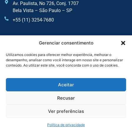
Av. Paulista, No 726, Conj. 1707
Bela Vista – São Paulo – SP
+55 (11) 3254-7680
UNIDADE SOROCABA
Gerenciar consentimento
Av. Dr Afonso Vergueiro, 2900 - Sala 6 - Vila Augusta
Utilizamos cookies para oferecer melhor experiência, melhorar o
desempenho, analisar como você interage em nosso site e personalizar
Sorocaba - SP
conteúdo. Ao utilizar este site, você concorda com o uso de cookies.
+55 (11) 4435-7300
+55 (11) 3254-7680
Aceitar
Recusar
Serviços
Ver preferências
Reforma Tributária Expert
Auditoria
Política de privacidade
Consultoria Tributária