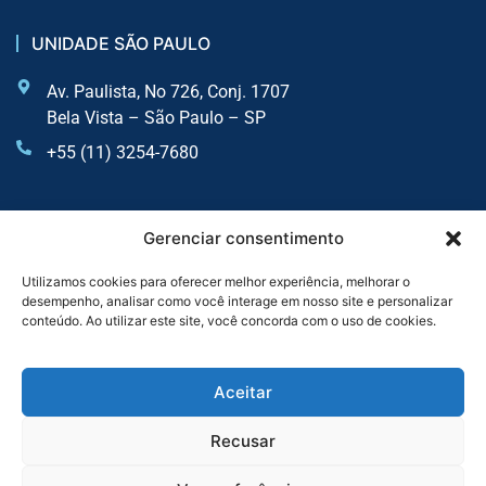
UNIDADE SÃO PAULO
Av. Paulista, No 726, Conj. 1707
Bela Vista – São Paulo – SP
+55 (11) 3254-7680
UNIDADE SOROCABA
Gerenciar consentimento
Av. Dr Afonso Vergueiro, 2900 - Sala 6 - Vila Augusta
Utilizamos cookies para oferecer melhor experiência, melhorar o
desempenho, analisar como você interage em nosso site e personalizar
Sorocaba - SP
conteúdo. Ao utilizar este site, você concorda com o uso de cookies.
+55 (11) 4435-7300
+55 (11) 3254-7680
Aceitar
Recusar
Serviços