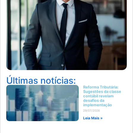
Últimas notícias:
Reforma Tributária:
Sugestões da classe
contábil revelam
desafios da
implementação
29/07/2026
Leia Mais »