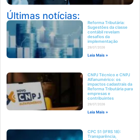
Últimas notícias:
Reforma Tributária:
Sugestões da classe
contábil revelam
desafios da
implementação
29/07/2026
Leia Mais »
CNPJ Técnico e CNPJ
Alfanumérico: os
impactos cadastrais da
Reforma Tributária para
empresas e
contribuintes
29/07/2026
Leia Mais »
CPC 51 (IFRS 18):
Transparência,