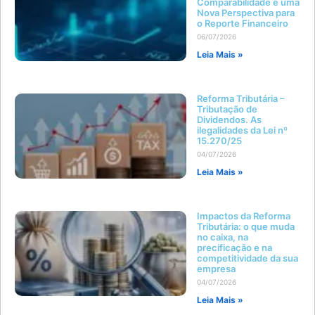
Comparabilidade e uma
Nova Perspectiva para
o Reporte Financeiro
06/07/2026
Leia Mais »
Reforma Tributária –
Tributação de
Dividendos. As
ilegalidades da Lei nº
15.270/25
04/07/2026
Leia Mais »
Impactos da Reforma
Tributária: o que muda
no caixa, na
precificação e na
competitividade da sua
empresa
04/07/2026
Leia Mais »