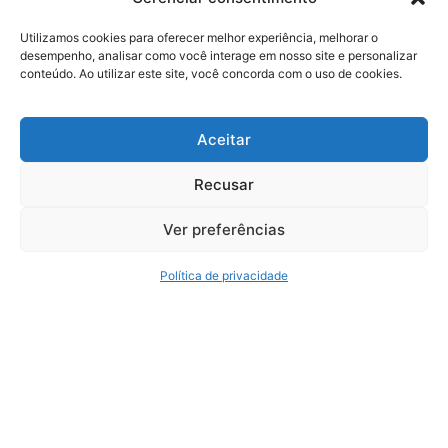
Av. Dr Afonso Vergueiro, 2900 - Sala 6 - Vila Augusta
Utilizamos cookies para oferecer melhor experiência, melhorar o
desempenho, analisar como você interage em nosso site e personalizar
Sorocaba - SP
conteúdo. Ao utilizar este site, você concorda com o uso de cookies.
+55 (11) 4435-7300
+55 (11) 3254-7680
Aceitar
Recusar
Serviços
Ver preferências
Reforma Tributária Expert
Auditoria
Política de privacidade
Consultoria Tributária
Consultoria Trabalhista e Previdenciária
BPO
Política de Privacidade