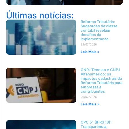
Últimas notícias:
Reforma Tributária:
Sugestões da classe
contábil revelam
desafios da
implementação
29/07/2026
Leia Mais »
CNPJ Técnico e CNPJ
Alfanumérico: os
impactos cadastrais da
Reforma Tributária para
empresas e
contribuintes
29/07/2026
Leia Mais »
CPC 51 (IFRS 18):
Transparência,