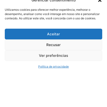
Gerenciar consentimento
Av. Dr Afonso Vergueiro, 2900 - Sala 6 - Vila Augusta
Utilizamos cookies para oferecer melhor experiência, melhorar o
desempenho, analisar como você interage em nosso site e personalizar
Sorocaba - SP
conteúdo. Ao utilizar este site, você concorda com o uso de cookies.
+55 (11) 4435-7300
+55 (11) 3254-7680
Aceitar
Recusar
Serviços
Ver preferências
Reforma Tributária Expert
Auditoria
Política de privacidade
Consultoria Tributária
Consultoria Trabalhista e Previdenciária
BPO
Política de Privacidade