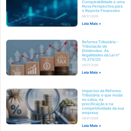
Comparabilidade e uma
Nova Perspectiva para
o Reporte Financeiro
06/07/2026
Leia Mais »
Reforma Tributária –
Tributação de
Dividendos. As
ilegalidades da Lei nº
15.270/25
04/07/2026
Leia Mais »
Impactos da Reforma
Tributária: o que muda
no caixa, na
precificação e na
competitividade da sua
empresa
04/07/2026
Leia Mais »