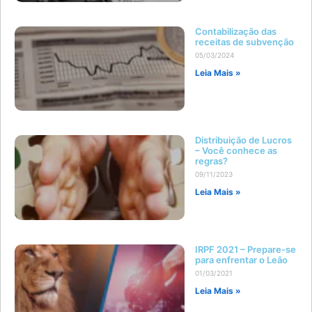
Contabilização das
receitas de subvenção
05/03/2024
Leia Mais »
Distribuição de Lucros
– Você conhece as
regras?
09/11/2023
Leia Mais »
IRPF 2021 – Prepare-se
para enfrentar o Leão
01/03/2021
Leia Mais »