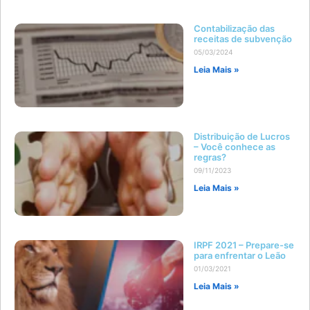
Contabilização das
receitas de subvenção
05/03/2024
Leia Mais »
Distribuição de Lucros
– Você conhece as
regras?
09/11/2023
Leia Mais »
IRPF 2021 – Prepare-se
para enfrentar o Leão
01/03/2021
Leia Mais »