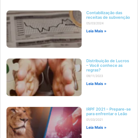
Contabilização das
receitas de subvenção
05/03/2024
Leia Mais »
Distribuição de Lucros
– Você conhece as
regras?
09/11/2023
Leia Mais »
IRPF 2021 – Prepare-se
para enfrentar o Leão
01/03/2021
Leia Mais »