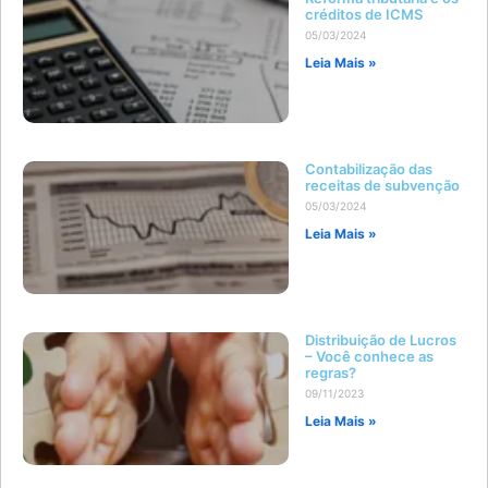
créditos de ICMS
05/03/2024
Leia Mais »
Contabilização das
receitas de subvenção
05/03/2024
Leia Mais »
Distribuição de Lucros
– Você conhece as
regras?
09/11/2023
Leia Mais »