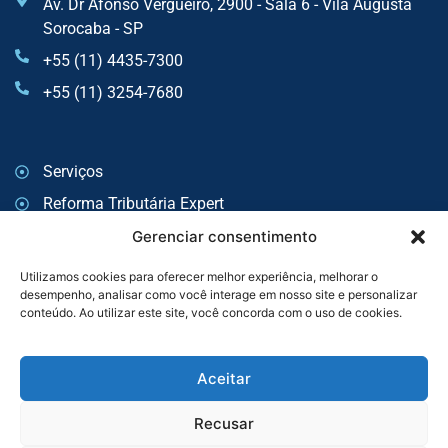
Av. Dr Afonso Vergueiro, 2900 - Sala 6 - Vila Augusta
Sorocaba - SP
+55 (11) 4435-7300
+55 (11) 3254-7680
Serviços
Reforma Tributária Expert
Auditoria
Gerenciar consentimento
Consultoria Tributária
Utilizamos cookies para oferecer melhor experiência, melhorar o
desempenho, analisar como você interage em nosso site e personalizar
Consultoria Trabalhista e Previdenciária
conteúdo. Ao utilizar este site, você concorda com o uso de cookies.
BPO
Política de Privacidade
Aceitar
Recusar