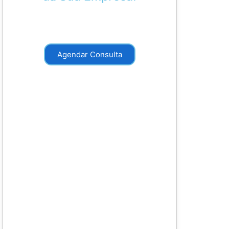
Agende uma consulta com nossos
especialistas da Athros.
Agendar Consulta