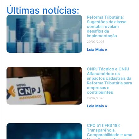
Últimas notícias:
Reforma Tributária:
Sugestões da classe
contábil revelam
desafios da
implementação
29/07/2026
Leia Mais »
CNPJ Técnico e CNPJ
Alfanumérico: os
impactos cadastrais da
Reforma Tributária para
empresas e
contribuintes
29/07/2026
Leia Mais »
CPC 51 (IFRS 18):
Transparência,
Comparabilidade e uma