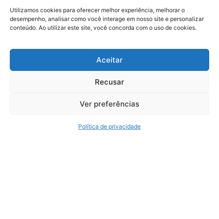
Av. Dr Afonso Vergueiro, 2900 - Sala 6 - Vila Augusta
Utilizamos cookies para oferecer melhor experiência, melhorar o
desempenho, analisar como você interage em nosso site e personalizar
Sorocaba - SP
conteúdo. Ao utilizar este site, você concorda com o uso de cookies.
+55 (11) 4435-7300
+55 (11) 3254-7680
Aceitar
Recusar
Serviços
Ver preferências
Reforma Tributária Expert
Auditoria
Política de privacidade
Consultoria Tributária
Consultoria Trabalhista e Previdenciária
BPO
Política de Privacidade