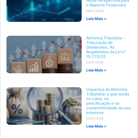
Nova Perspectiva para
o Reporte Financeiro
06/07/2026
Leia Mais »
Reforma Tributária –
Tributação de
Dividendos. As
ilegalidades da Lei nº
15.270/25
04/07/2026
Leia Mais »
Impactos da Reforma
Tributária: o que muda
no caixa, na
precificação e na
competitividade da sua
empresa
04/07/2026
Leia Mais »