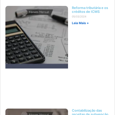
Reforma tributária e os
créditos de ICMS
05/03/2024
Leia Mais »
Contabilização das
receitas de subvenção