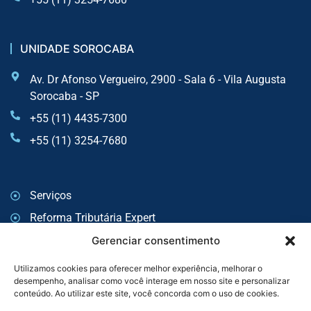
UNIDADE SOROCABA
Av. Dr Afonso Vergueiro, 2900 - Sala 6 - Vila Augusta
Sorocaba - SP
+55 (11) 4435-7300
+55 (11) 3254-7680
Serviços
Reforma Tributária Expert
Auditoria
Gerenciar consentimento
Consultoria Tributária
Utilizamos cookies para oferecer melhor experiência, melhorar o
desempenho, analisar como você interage em nosso site e personalizar
Consultoria Trabalhista e Previdenciária
conteúdo. Ao utilizar este site, você concorda com o uso de cookies.
BPO