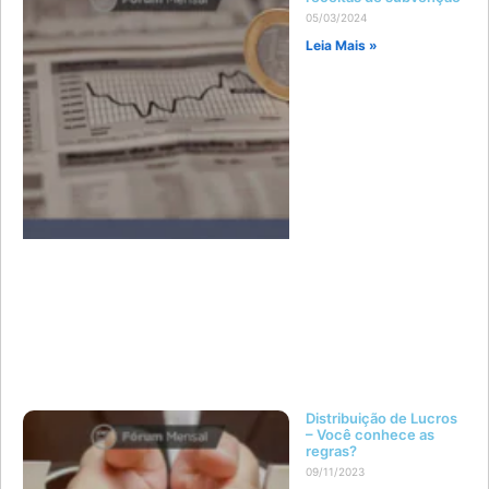
05/03/2024
Leia Mais »
Distribuição de Lucros
– Você conhece as
regras?
09/11/2023