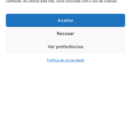
conteúdo. Ao utilizar este site, você concorda com o uso de cookies.
+55 (11) 4435-7300
+55 (11) 3254-7680
Aceitar
Recusar
Serviços
Ver preferências
Reforma Tributária Expert
Auditoria
Política de privacidade
Consultoria Tributária
Consultoria Trabalhista e Previdenciária
BPO
Política de Privacidade