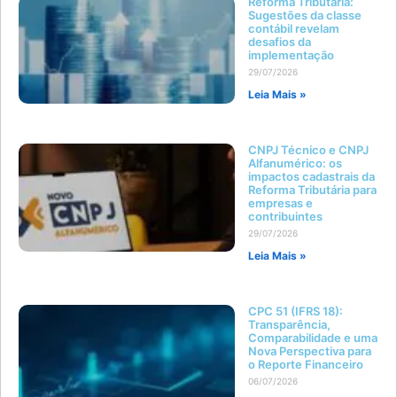
Reforma Tributária:
Sugestões da classe
contábil revelam
desafios da
implementação
29/07/2026
Leia Mais »
CNPJ Técnico e CNPJ
Alfanumérico: os
impactos cadastrais da
Reforma Tributária para
empresas e
contribuintes
29/07/2026
Leia Mais »
CPC 51 (IFRS 18):
Transparência,
Comparabilidade e uma
Nova Perspectiva para
o Reporte Financeiro
06/07/2026