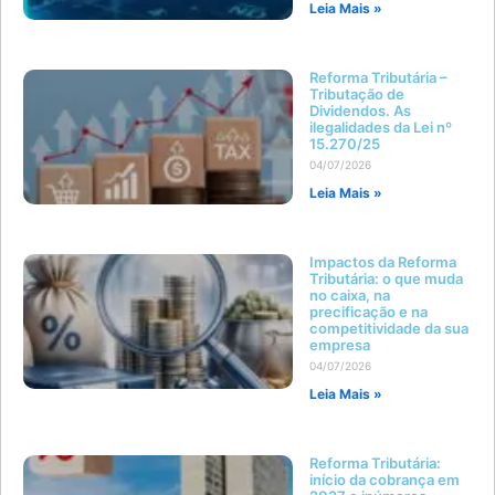
Leia Mais »
Reforma Tributária –
Tributação de
Dividendos. As
ilegalidades da Lei nº
15.270/25
04/07/2026
Leia Mais »
Impactos da Reforma
Tributária: o que muda
no caixa, na
precificação e na
competitividade da sua
empresa
04/07/2026
Leia Mais »
Reforma Tributária:
início da cobrança em