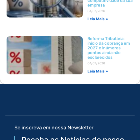
competitividade da sua
empresa
04/07/2026
Leia Mais »
Reforma Tributária:
início da cobrança em
2027 e inúmeros
pontos ainda não
esclarecidos
04/07/2026
Leia Mais »
Se inscreva em nossa Newsletter
Receba as Notícias do nosso