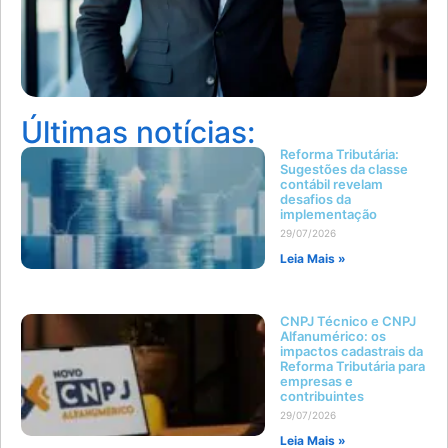
Últimas notícias:
Reforma Tributária:
Sugestões da classe
contábil revelam
desafios da
implementação
29/07/2026
Leia Mais »
CNPJ Técnico e CNPJ
Alfanumérico: os
impactos cadastrais da
Reforma Tributária para
empresas e
contribuintes
29/07/2026
Leia Mais »