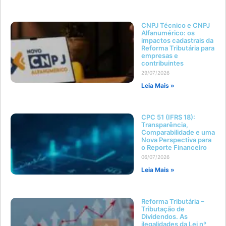
CNPJ Técnico e CNPJ
Alfanumérico: os
impactos cadastrais da
Reforma Tributária para
empresas e
contribuintes
29/07/2026
Leia Mais »
CPC 51 (IFRS 18):
Transparência,
Comparabilidade e uma
Nova Perspectiva para
o Reporte Financeiro
06/07/2026
Leia Mais »
Reforma Tributária –
Tributação de
Dividendos. As
ilegalidades da Lei nº