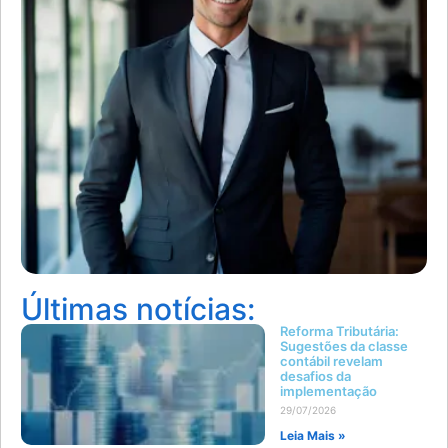
Últimas notícias:
Reforma Tributária:
Sugestões da classe
contábil revelam
desafios da
implementação
29/07/2026
Leia Mais »