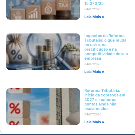
15.270/25
04/07/2026
Leia Mais »
Impactos da Reforma
Tributária: o que muda
no caixa, na
precificação e na
competitividade da sua
empresa
04/07/2026
Leia Mais »
Reforma Tributária:
início da cobrança em
2027 e inúmeros
pontos ainda não
esclarecidos
04/07/2026
Leia Mais »