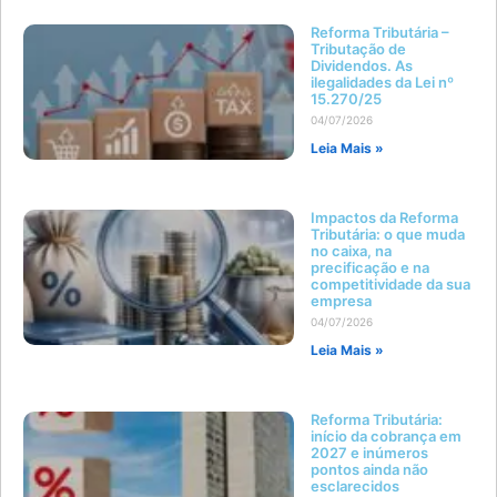
Reforma Tributária –
Tributação de
Dividendos. As
ilegalidades da Lei nº
15.270/25
04/07/2026
Leia Mais »
Impactos da Reforma
Tributária: o que muda
no caixa, na
precificação e na
competitividade da sua
empresa
04/07/2026
Leia Mais »
Reforma Tributária:
início da cobrança em
2027 e inúmeros
pontos ainda não
esclarecidos