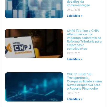
desafios da
implementação
29/07/2026
Leia Mais »
CNPJ Técnico e CNPJ
Alfanumérico: os
impactos cadastrais da
Reforma Tributária para
empresas e
contribuintes
29/07/2026
Leia Mais »
CPC 51 (IFRS 18):
Transparência,
Comparabilidade e uma
Nova Perspectiva para
o Reporte Financeiro
06/07/2026
Leia Mais »