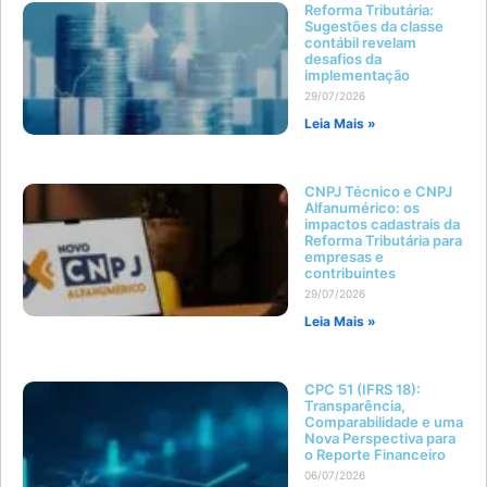
Reforma Tributária:
Sugestões da classe
contábil revelam
desafios da
implementação
29/07/2026
Leia Mais »
CNPJ Técnico e CNPJ
Alfanumérico: os
impactos cadastrais da
Reforma Tributária para
empresas e
contribuintes
29/07/2026
Leia Mais »
CPC 51 (IFRS 18):
Transparência,
Comparabilidade e uma
Nova Perspectiva para
o Reporte Financeiro
06/07/2026