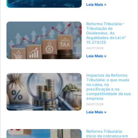
Leia Mais »
Reforma Tributária –
Tributação de
Dividendos. As
ilegalidades da Lei nº
15.270/25
04/07/2026
Leia Mais »
Impactos da Reforma
Tributária: o que muda
no caixa, na
precificação e na
competitividade da sua
empresa
04/07/2026
Leia Mais »
Reforma Tributária:
início da cobrança em