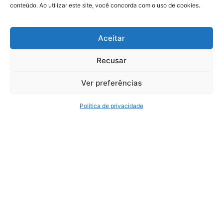
conteúdo. Ao utilizar este site, você concorda com o uso de cookies.
+55 (11) 4435-7300
+55 (11) 3254-7680
Aceitar
Recusar
Serviços
Ver preferências
Reforma Tributária Expert
Auditoria
Política de privacidade
Consultoria Tributária
Consultoria Trabalhista e Previdenciária
BPO
Política de Privacidade