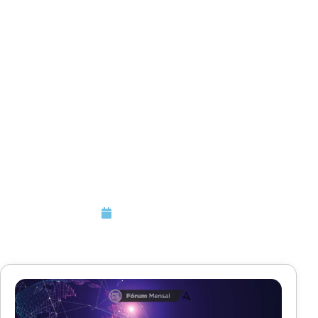
Possibilidade de
recuperação dos
valores pagos e
não creditados
dos últimos cinco
anos
Novembro 6, 2022