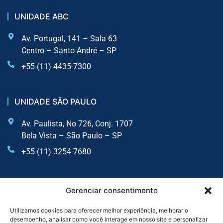
UNIDADE ABC
Av. Portugal, 141 – Sala 63
Centro – Santo André – SP
+55 (11) 4435-7300
UNIDADE SÃO PAULO
Av. Paulista, No 726, Conj. 1707
Bela Vista – São Paulo – SP
+55 (11) 3254-7680
UNIDADE SOROCABA
Gerenciar consentimento
Av. Dr Afonso Vergueiro, 2900 - Sala 6 - Vila Augusta
Utilizamos cookies para oferecer melhor experiência, melhorar o
desempenho, analisar como você interage em nosso site e personalizar
Sorocaba - SP