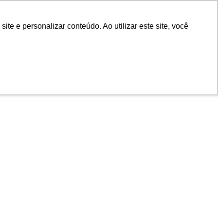
osco
Contato
e e personalizar conteúdo. Ao utilizar este site, você
períodos de