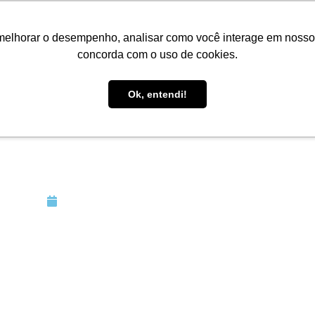
s
Serviços
Academia
Artigos
Trabalhe Con
melhorar o desempenho, analisar como você interage em nosso sit
concorda com o uso de cookies.
Ok, entendi!
s alternativas para 
amidade pública
Março 30, 2022