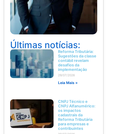
Últimas notícias:
Reforma Tributária:
Sugestões da classe
contábil revelam
desafios da
implementação
29/07/2026
Leia Mais »
CNPJ Técnico e
CNPJ Alfanumérico:
os impactos
cadastrais da
Reforma Tributária
para empresas e
contribuintes
29/07/2026