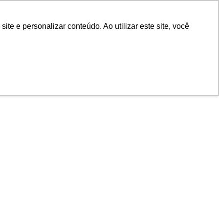
e e personalizar conteúdo. Ao utilizar este site, você
osco
Contato
Cofins –
sos