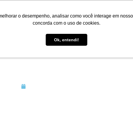
melhorar o desempenho, analisar como você interage em nosso sit
Serviços
Academia
Artigos
Trabalhe Con
concorda com o uso de cookies.
Ok, entendi!
MS da base do PIS e 
ráticos e Controver
Julho 30, 2021