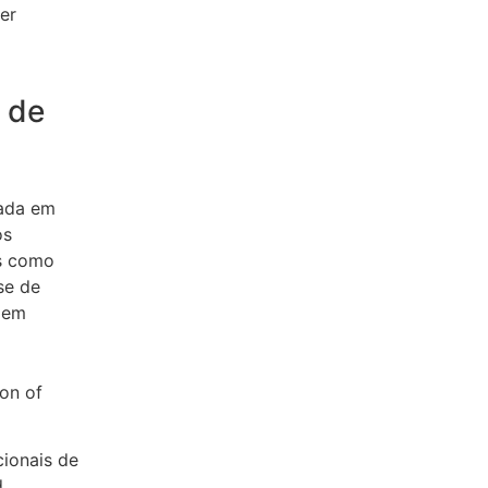
er
 de
iada em
os
as como
se de
s em
ion of
cionais de
d