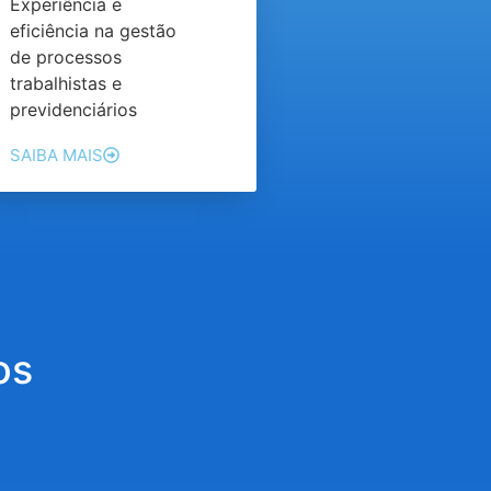
Experiência e
eficiência na gestão
de processos
trabalhistas e
previdenciários
SAIBA MAIS
os