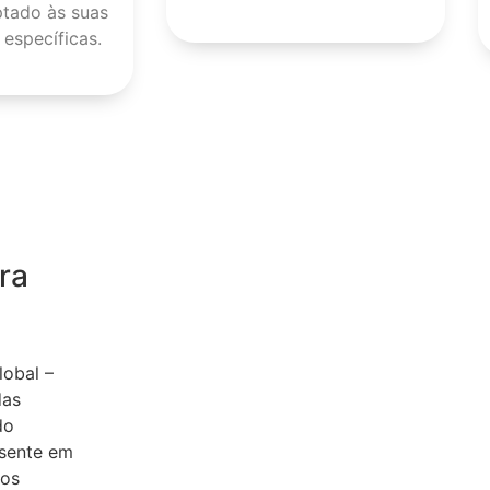
ptado às suas
específicas.
ra
lobal –
das
do
esente em
ios