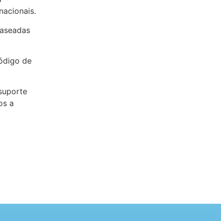
nacionais.
baseadas
ódigo de
suporte
os a