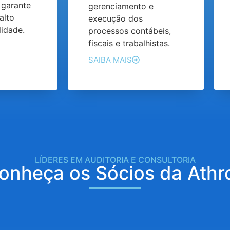
 garante
gerenciamento e
alto
execução dos
idade.
processos contábeis,
fiscais e trabalhistas.
SAIBA MAIS
LÍDERES EM AUDITORIA E CONSULTORIA
onheça os Sócios da Athr