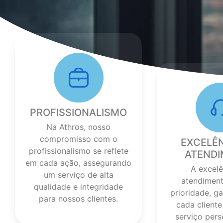
PROFISSIONALISMO
Na Athros, nosso
compromisso com o
EXCELÊ
profissionalismo se reflete
ATEND
em cada ação, assegurando
A excelê
um serviço de alta
atendiment
qualidade e integridade
prioridade, g
para nossos clientes.
cada client
serviço pers